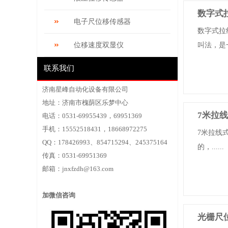
数字式
电子尺位移传感器
数字式拉
位移速度双显仪
叫法，是
联系我们
济南星峰自动化设备有限公司
地址：济南市槐荫区乐梦中心
7米拉
电话：0531-69955439，69951369
手机：15552518431，18668972275
7米拉线
QQ：178426993、854715294、245375164
的，......
传真：0531-69951369
邮箱：
jnxfzdh@163.com
加微信咨询
光栅尺