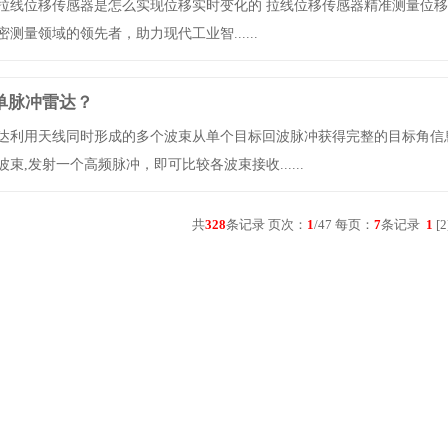
拉线位移传感器是怎么实现位移实时变化的 拉线位移传感器精准测量位
测量领域的领先者，助力现代工业智......
单脉冲雷达？
达利用天线同时形成的多个波束从单个目标回波脉冲获得完整的目标角信息
束,发射一个高频脉冲，即可比较各波束接收......
共
328
条记录 页次：
1
/47 每页：
7
条记录
1
[
2