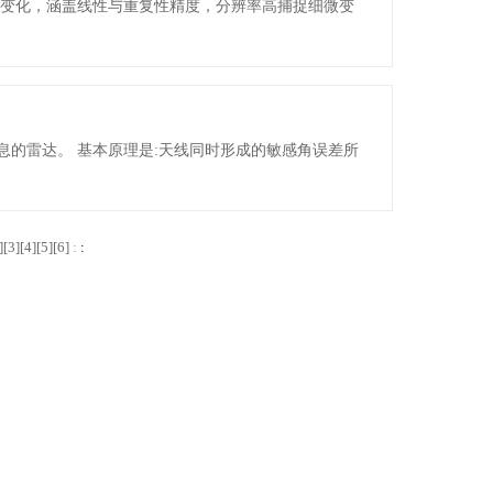
移变化，涵盖线性与重复性精度，分辨率高捕捉细微变
的雷达。 基本原理是:天线同时形成的敏感角误差所
][
3
][
4
][
5
][
6
]
:
: