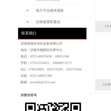
电子尺位移传感器
位移速度双显仪
LS
联系我们
济南星峰自动化设备有限公司
地址：济南市槐荫区乐梦中心
电话：0531-69955439，69951369
手机：15552518431，18668972275
QQ：178426993、854715294、245375164
传真：0531-69951369
邮箱：
jnxfzdh@163.com
LS-
加微信咨询