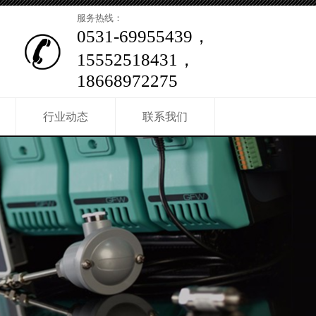
服务热线：
0531-69955439，
15552518431，
18668972275
行业动态
联系我们