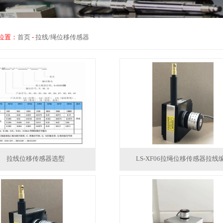
位置：
首页
-
拉线/绳位移传感器
拉线位移传感器选型
LS-XF06拉绳位移传感器拉线