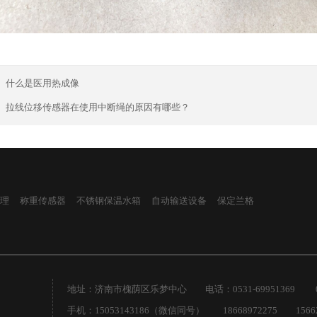
：
什么是医用热成像
：
拉线位移传感器在使用中断绳的原因有哪些？
理
称重传感器
不锈钢保温水箱
自动输送设备
保定兰格
地址：济南市槐荫区乐梦中心 电话：0531-69951369 0531
手机：15053143186（微信同号） 18668972275 15662